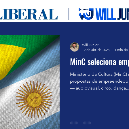
ítica
Entretenimento
Cultura em foco
Will Junior
12 de abr. de 2023
1 min de 
MinC seleciona em
Ministério da Cultura (MinC)
propostas de empreendedore
— audiovisual, circo, dança,..