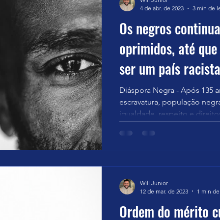
4 de abr. de 2023
3 min de l
Os negros continu
oprimidos, até que
ser um país racista
Diáspora Negra - Após 135 a
escravatura, população negra
igualdade, respeito e direitos
Will Junior
12 de mar. de 2023
1 min de 
Ordem do mérito cu