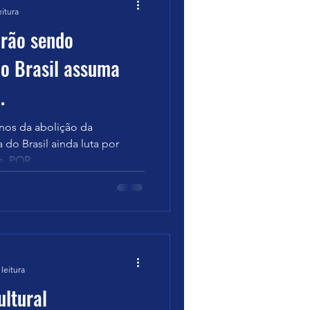
eitura
arão sendo
 o Brasil assuma
.
nos da abolição da
 do Brasil ainda luta por
. POR ...
leitura
ltural