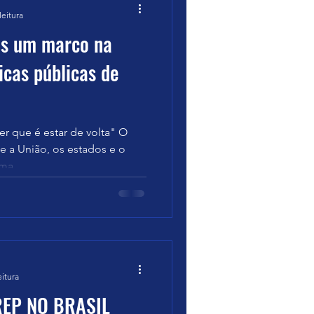
leitura
is um marco na
icas públicas de
r que é estar de volta" O
de a União, os estados e o
ma...
eitura
REP NO BRASIL