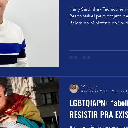
Harry Sardinha - Técnico em 
Responsável pelo projeto de
Belém no Ministério da Saúde
Will Junior
4 de abr. de 2023
2 min de l
LGBTQIAPN+ “abol
RESISTIR PRA EXIS
A sobrevivência de membr