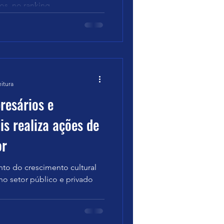
s, no ranking...
eitura
resários e
is realiza ações de
or
ento do crescimento cultural
 no setor público e privado