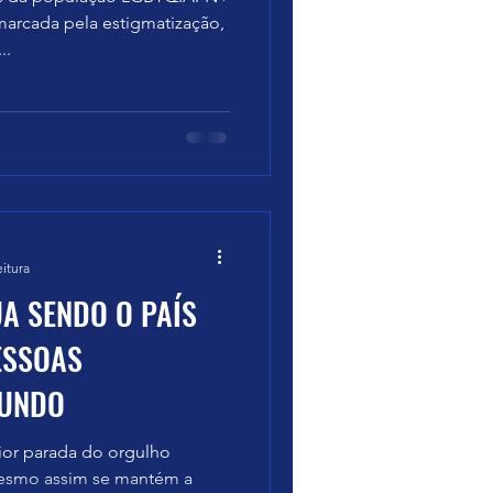
marcada pela estigmatização,
..
eitura
A SENDO O PAÍS
ESSOAS
MUNDO
aior parada do orgulho
smo assim se mantém a