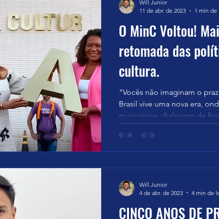
Will Junior
11 de abr. de 2023
1 min de 
O MinC Voltou! Ma
retomada das polít
cultura.
"Vocês não imaginam o praze
Brasil vive uma nova era, on
municípios, dialogam de for
Will Junior
4 de abr. de 2023
4 min de l
CINCO ANOS DE P