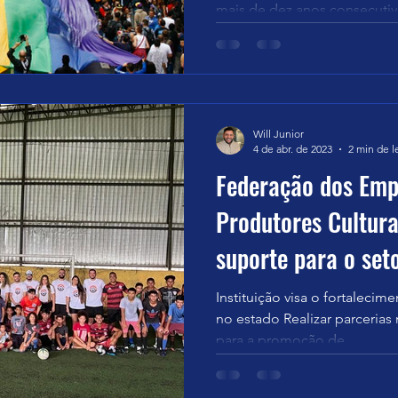
mais de dez anos consecutivo
Will Junior
4 de abr. de 2023
2 min de l
Federação dos Emp
Produtores Cultura
suporte para o set
Instituição visa o fortalecim
no estado Realizar parcerias
para a promoção de...