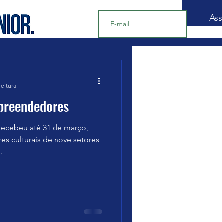
Ass
Notícias
leitura
preendedores
 recebeu até 31 de março,
s culturais de nove setores
.