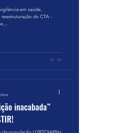
vigilância em saúde,
 reestruturação do CTA -
,...
eitura
ição inacabada”
TIR!
os da população LGBTQIAPN+