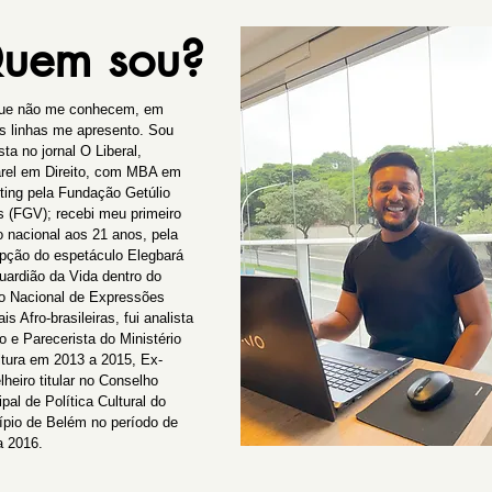
uem sou?
ue não me conhecem, em
s linhas me apresento. Sou
sta no jornal O Liberal,
rel em Direito, com MBA em
ting pela Fundação Getúlio
s (FGV); recebi meu primeiro
o nacional aos 21 anos, pela
pção do espetáculo Elegbará
uardião da Vida dentro do
o Nacional de Expressões
ais Afro-brasileiras, fui analista
o e Parecerista do Ministério
ltura em 2013 a 2015, Ex-
heiro titular no Conselho
pal de Política Cultural do
ípio de Belém no período de
a 2016.