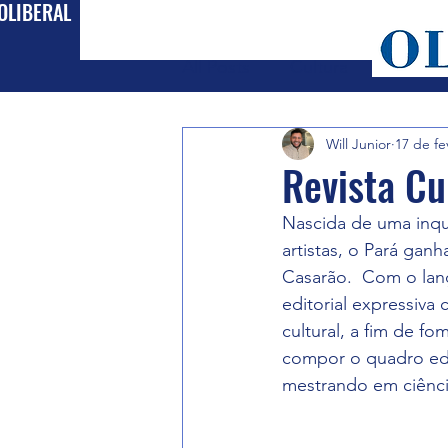
OLIBERAL
All Posts
Cultura
Política
Will Junior
17 de fe
Revista Cu
Nascida de uma inqui
artistas, o Pará gan
Casarão.  Com o lan
editorial expressiva 
cultural, a fim de fo
compor o quadro edito
mestrando em ciênci