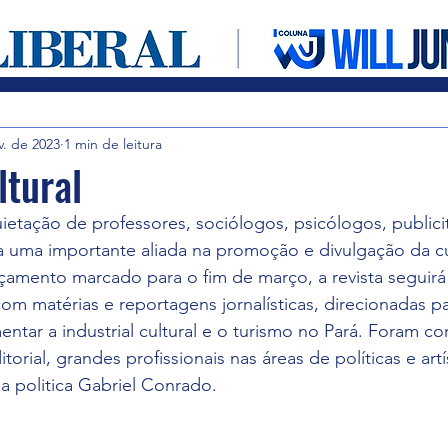
Entretenimento
Cultura em foco
Notícias
v. de 2023
1 min de leitura
ltural
etação de professores, sociólogos, psicólogos, publicit
ha uma importante aliada na promoção e divulgação da cul
çamento marcado para o fim de março, a revista seguirá
com matérias e reportagens jornalísticas, direcionadas pa
mentar a industrial cultural e o turismo no Pará. Foram c
rial, grandes profissionais nas áreas de políticas e art
a politica Gabriel Conrado.