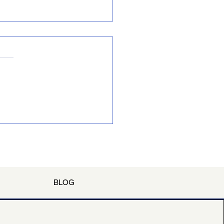
C Voltou! Mais um marco na
ada das políticas públicas
ltura.
BLOG