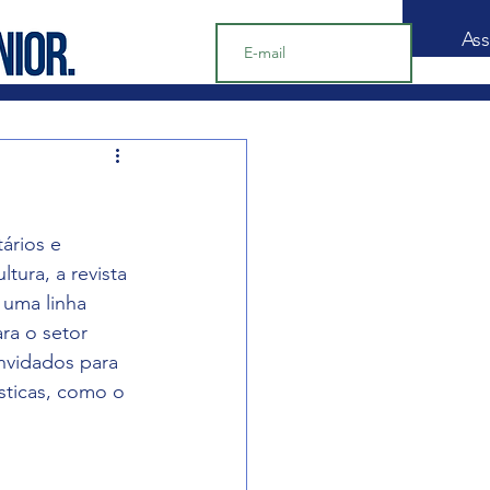
Ass
ários e 
tura, a revista 
 uma linha 
ra o setor 
onvidados para 
ísticas, como o 