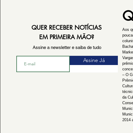
Q
QUER RECEBER NOTÍCIAS
Aos q
pouca
EM PRIMEIRA MÃO?
coluni
Bacha
Assine a newsletter e saiba de tudo
Marke
Varga
Assine Já
prêmi
conce
– O G
Prêmi
Cultur
técnic
da Cu
Consel
Munici
Munic
2014 