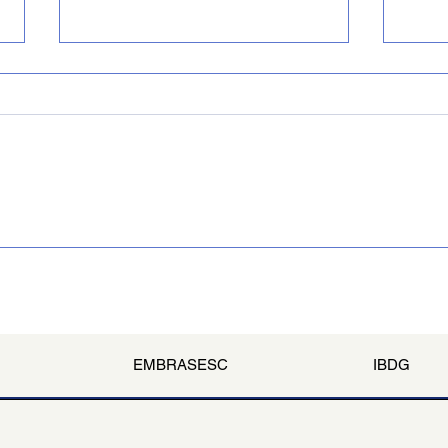
A Cultura Agradece!
O Min
retom
de cu
EMBRASESC
IBDG