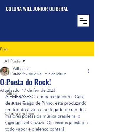
COLUNA WILL JUNIOR OLIBERAL
Post
All Posts
Will Junior
All Posts
14 de fev. de 2023
1 min de leitura
O Poeta do Rock!
Cultura
Atualizado:
17 de fev. de 2023
Política
A EMBRASESC, em parceria com a Casa 
de Artes Tiago de Pinho, está produzindo 
Entretenimento
um tributo à vida e ao legado de um dos 
Cultura em foco
maiores poetas da música brasileira, o 
inesquecível Cazuza. Os ensaios já estão a 
Notícias
todo vapor e o elenco contará 