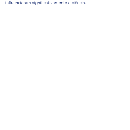
influenciaram significativamente a ciência.
Cultura
Ver tudo
Posts recentes