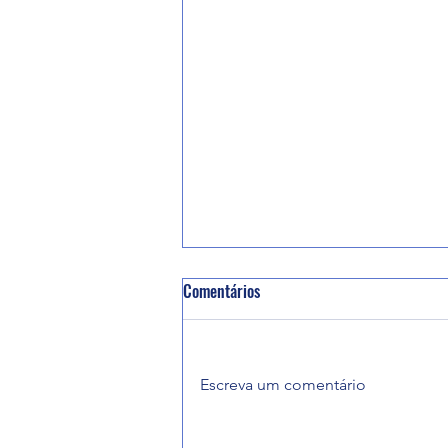
Comentários
Escreva um comentário
EMBRASESC lança dia 19 de março