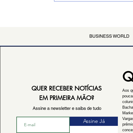
(domingo), CADERNO ESPECIAL
CASARÃO encartado no Jornal O
Liberal
BUSINESS WORLD
Q
QUER RECEBER NOTÍCIAS
Aos q
pouca
EM PRIMEIRA MÃO?
coluni
Bacha
Assine a newsletter e saiba de tudo
Marke
Varga
Assine Já
prêmi
conce