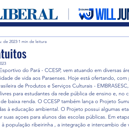
Entretenimento
Cultura em foco
Notícias
v. de 2023
1 min de leitura
tuitos
2023
Esportivo do Pará - CCESP, vem atuando em diversas áre
idade de vida aos Paraenses. Hoje está ofertando, com 
asileira de Produtos e Serviços Culturais - EMBRASESC,
e livres para estudantes da rede pública de ensino e, no 
s de baixa renda. O CCESP também lança o Projeto Su
das à educação ambiental. O Projeto possui algumas eta
ar suas açoes para alunos das escolas públicas. Em etapas
 à população ribeirinha , a integração e intercambio de v