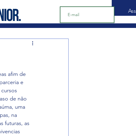
Ass
as afim de 
parceria e 
 cursos 
caso de não 
maúma, uma 
pas, na 
 futuras, as 
ivencias 