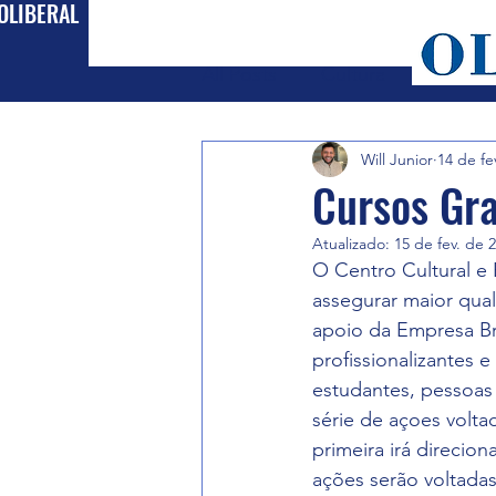
OLIBERAL
All Posts
Cultura
Política
Will Junior
14 de fe
Cursos Gra
Atualizado:
15 de fev. de 
O Centro Cultural e 
assegurar maior qual
apoio da Empresa Br
profissionalizantes 
estudantes, pessoa
série de açoes volta
primeira irá direcion
ações serão voltadas