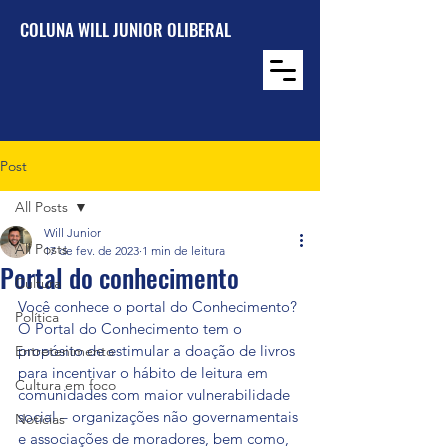
COLUNA WILL JUNIOR OLIBERAL
Post
All Posts
Will Junior
All Posts
17 de fev. de 2023
1 min de leitura
Portal do conhecimento
Cultura
Você conhece o portal do Conhecimento? 
Política
O Portal do Conhecimento tem o 
propósito de estimular a doação de livros 
Entretenimento
para incentivar o hábito de leitura em 
Cultura em foco
comunidades com maior vulnerabilidade 
social – organizações não governamentais 
Notícias
e associações de moradores, bem como, 