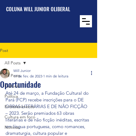
COLUNA WILL JUNIOR OLIBERAL
Post
All Posts
Will Junior
All Posts
17 de fev. de 2023
1 min de leitura
Oportunidade
Cultura
Até 24 de março, a Fundação Cultural do 
Política
Pará (FCP) recebe inscrições para o DE 
OBRAS LITERÁRIAS E DE NÃO FICÇÃO 
Entretenimento
– 2023. Serão premiados 63 obras 
Cultura em foco
literárias e de não ficção inéditas, escritas 
em língua portuguesa, como romances, 
Notícias
dramaturgia, cultura popular e 