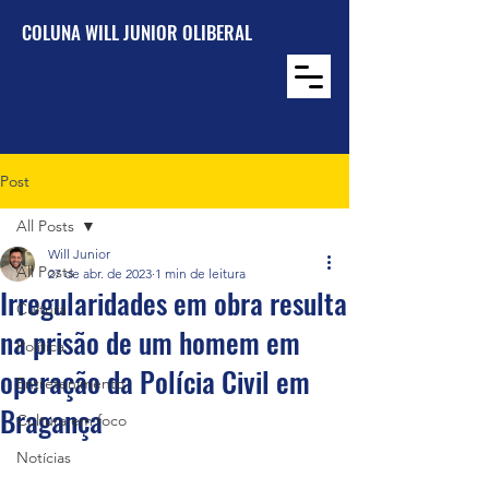
COLUNA WILL JUNIOR OLIBERAL
Post
All Posts
Will Junior
All Posts
27 de abr. de 2023
1 min de leitura
Irregularidades em obra resulta
Cultura
na prisão de um homem em
Política
operação da Polícia Civil em
Entretenimento
Bragança
Cultura em foco
Notícias