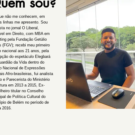
uem sou?
ue não me conhecem, em
s linhas me apresento. Sou
sta no jornal O Liberal,
rel em Direito, com MBA em
ting pela Fundação Getúlio
s (FGV); recebi meu primeiro
o nacional aos 21 anos, pela
pção do espetáculo Elegbará
uardião da Vida dentro do
o Nacional de Expressões
ais Afro-brasileiras, fui analista
o e Parecerista do Ministério
ltura em 2013 a 2015, Ex-
heiro titular no Conselho
pal de Política Cultural do
ípio de Belém no período de
a 2016.