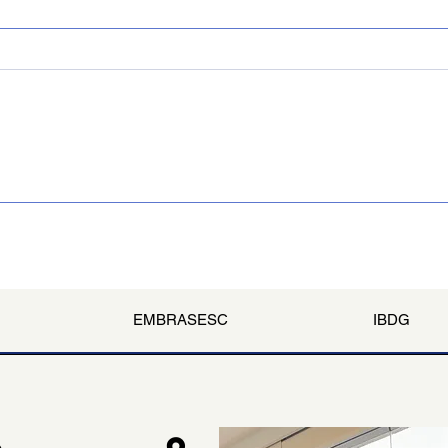
Carte
Museu do futebol no Pará
EMBRASESC
IBDG