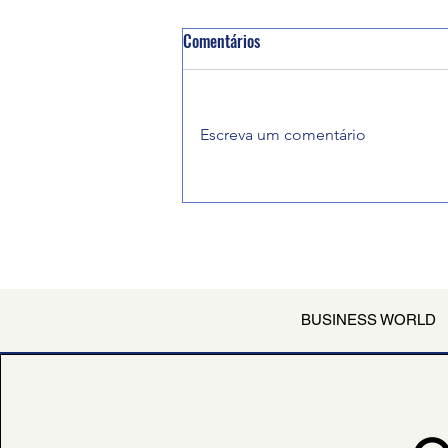
Comentários
Palácio da Alvorada
Escreva um comentário
BUSINESS WORLD