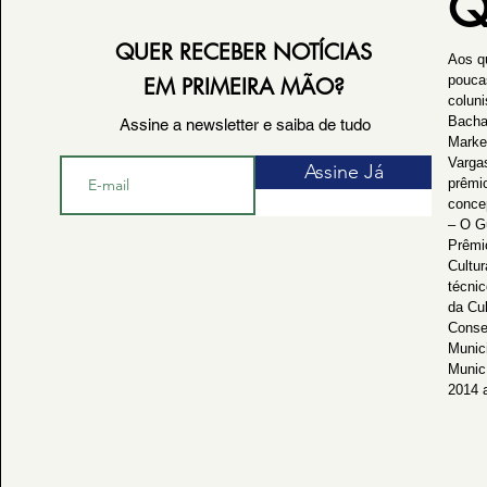
Q
QUER RECEBER NOTÍCIAS
Aos q
pouca
EM PRIMEIRA MÃO?
coluni
Bacha
Assine a newsletter e saiba de tudo
Marke
Varga
Assine Já
prêmi
conce
– O G
Prêmi
Cultur
técnic
da Cu
Consel
Munici
Munic
2014 