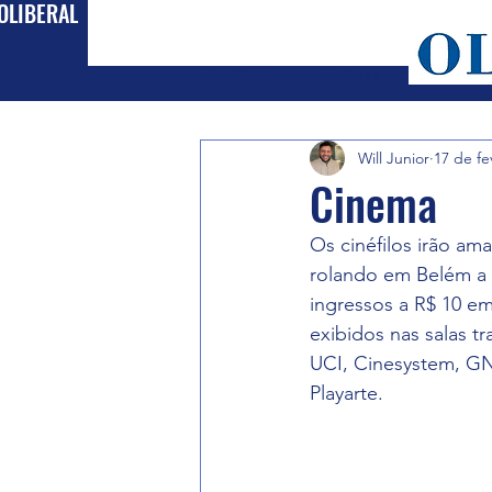
OLIBERAL
All Posts
Cultura
Política
Will Junior
17 de fe
Cinema
Os cinéfilos irão ama
rolando em Belém a 
ingressos a R$ 10 em
exibidos nas salas tr
UCI, Cinesystem, GNC
Playarte.