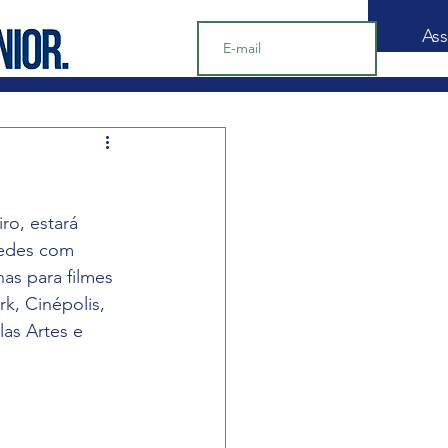
Ass
ro, estará 
redes com 
as para filmes 
k, Cinépolis, 
as Artes e 