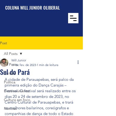
COLUNA WILL JUNIOR OLIBERAL
Post
All Posts
Will Junior
All Posts
17 de fev. de 2023
1 min de leitura
Sul do Pará
Cultura
A cidade de Parauapebas, será palco da 
Política
primeira edição do Dança Carajás – 
Festival. O festival será realizado entre os 
Entretenimento
dias 20 a 24 de setembro de 2023, no 
Cultura em foco
Centro Cultural de Parauapebas, e trará 
os melhores bailarinos, coreógrafos e 
Notícias
companhias de dança de todo o Estado 