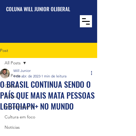
COLUNA WILL JUNIOR OLIBERAL
Post
All Posts
Will Junior
All Posts
4 de abr. de 2023
1 min de leitura
O BRASIL CONTINUA SENDO O
Cultura
PAÍS QUE MAIS MATA PESSOAS
Política
LGBTQIAPN+ NO MUNDO
Entretenimento
Cultura em foco
Notícias