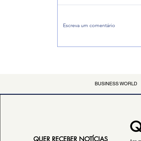
Palácio da Alvorada
Escreva um comentário
BUSINESS WORLD
Q
QUER RECEBER NOTÍCIAS