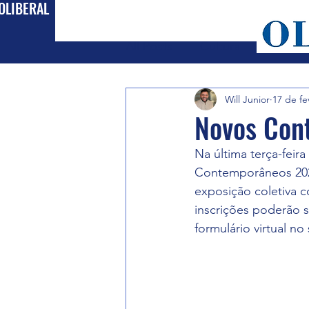
OLIBERAL
All Posts
Cultura
Política
Will Junior
17 de fe
Novos Con
Na última terça-feir
Contemporâneos 2023.
exposição coletiva c
inscrições poderão s
formulário virtual no 