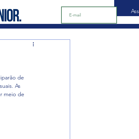
Ass
 
ciparão de 
uais. As 
or meio de 