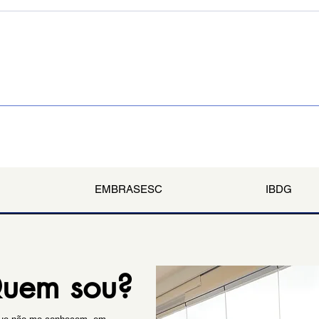
Carte
Museu do futebol no Pará
EMBRASESC
IBDG
uem sou?