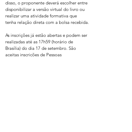
disso, o proponente deverá escolher entre 
disponibilizar a versão virtual do livro ou 
realizar uma atividade formativa que 
tenha relação direta com a bolsa recebida.
As inscrições já estão abertas e podem ser 
realizadas até as 17h59 (horário de 
Brasília) do dia 17 de setembro. São 
aceitas inscrições de Pessoas 
Físicas; Pessoas 
Jurídicas; Microempreendedores 
Individuais (MEI); e Empresários(as) 
Individuais (EI), com experiência no 
campo da cultura e das artes.
Ver tudo
Posts recentes