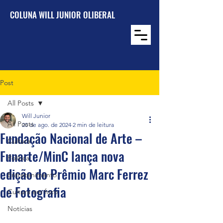
COLUNA WILL JUNIOR OLIBERAL
Post
All Posts
Will Junior
All Posts
20 de ago. de 2024
2 min de leitura
Fundação Nacional de Arte –
Cultura
Funarte/MinC lança nova
Política
edição do Prêmio Marc Ferrez
Entretenimento
de Fotografia
Cultura em foco
Notícias