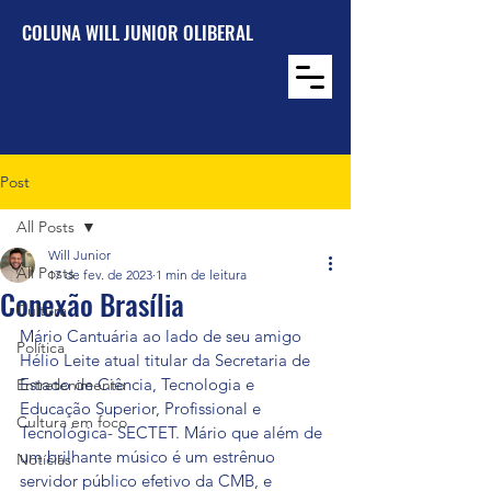
COLUNA WILL JUNIOR OLIBERAL
Post
All Posts
Will Junior
All Posts
17 de fev. de 2023
1 min de leitura
Conexão Brasília
Cultura
Mário Cantuária ao lado de seu amigo 
Política
Hélio Leite atual titular da Secretaria de 
Estado de Ciência, Tecnologia e 
Entretenimento
Educação Superior, Profissional e 
Cultura em foco
Tecnológica- SECTET. Mário que além de 
um brilhante músico é um estrênuo 
Notícias
servidor público efetivo da CMB, e 